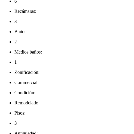
6
Recámaras:
3
Baños:
2
Medios baños:
1
Zonificación:
Commercial
Condición:
Remodelado
Pisos:
3
Antigüedad: