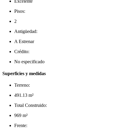
Excelente
Pisos:
2
Antigüedad:
A Estrenar
Crédito:
No especificado
Superficies y medidas
Terreno:
491.13 m²
Total Construido:
969 m²
Frente: