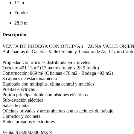
17 m
Fondo:
28.9 m
Descripción
VENTA DE BODEGA CON OFICINAS – ZONA VALLE ORIE
A 4 cuadras de Galerías Valle Oriente y 1 cuadra de Av. Lázaro Cárd
Propiedad con oficinas distribuida en 2 niveles
Terreno: 491.13 m² (17 metros frente x 28.9 fondo)
Construcción: 969 m² (Oficinas 476 m2 - Bodega 493 m2)
8 cajones de estacionamiento
Equipada con minisplits, clima central y muebles
Puertas eléctricas
Portón principal doble con pistones eléctricos
Sub-estación eléctrica
Salas de juntas
Oficinas privadas y áreas abiertas con estaciones de trabajo
Comedor y cocineta
Baños privados y exteriores
Venta: $18,900,000 MXN